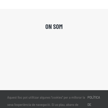
ON SOM
Aquest lloc pot utilitzar algunes “cookies” per a millorar la
POLÍTICA
seva l'experiència de navegació. Si us plau, abans de
DE