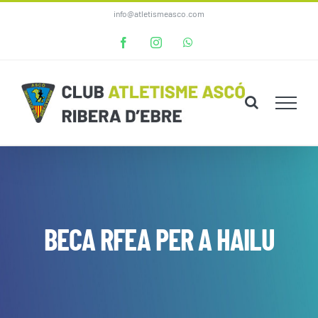
Skip
info@atletismeasco.com
to
Facebook
Instagram
WhatsApp
content
BECA RFEA PER A HAILU