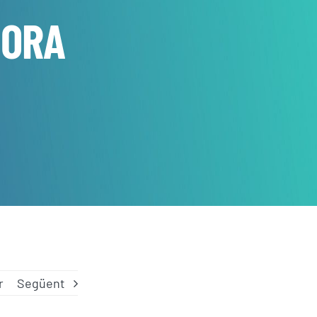
MORA
r
Següent