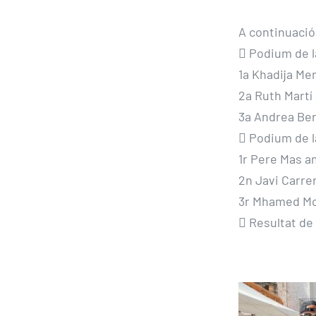
A continuació
 Podium de l
1a Khadija Me
2a Ruth Martí
3a Andrea Ber
 Podium de l
1r Pere Mas a
2n Javi Carre
3r Mhamed Mo
 Resultat de 