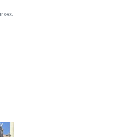
urses.