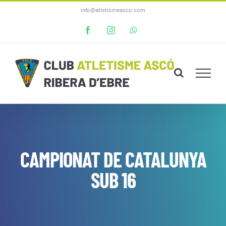
Skip
info@atletismeasco.com
to
Facebook
Instagram
WhatsApp
content
CAMPIONAT DE CATALUNYA
SUB 16