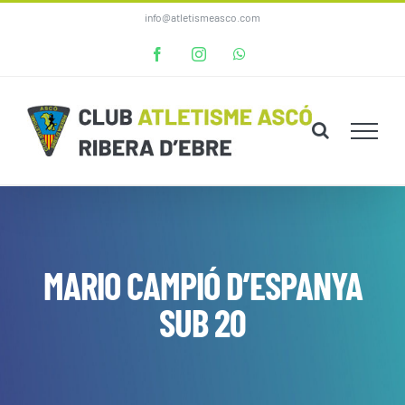
Skip
info@atletismeasco.com
to
Facebook
Instagram
WhatsApp
content
MARIO CAMPIÓ D’ESPANYA
SUB 20