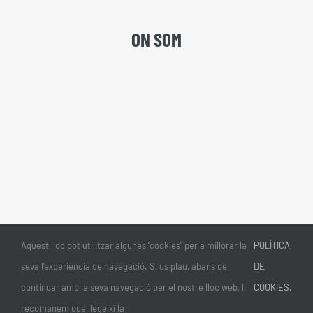
ON SOM
Aquest lloc pot utilitzar algunes “cookies” per a millorar la
POLÍTICA
seva l'experiència de navegació. Si us plau, abans de
DE
continuar amb la seva navegació per el nostre lloc web, li
COOKIES.
recomanem que llegeixi la