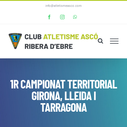
Skip
info@atletismeasco.com
to
Facebook
Instagram
WhatsApp
content
1R CAMPIONAT TERRITORIAL
GIRONA, LLEIDA I
TARRAGONA