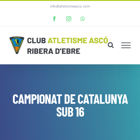
Skip
info@atletismeasco.com
to
Facebook
Instagram
WhatsApp
content
CAMPIONAT DE CATALUNYA
SUB 16