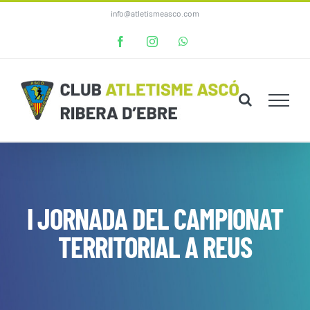
Skip
info@atletismeasco.com
to
Facebook
Instagram
WhatsApp
content
I JORNADA DEL CAMPIONAT
TERRITORIAL A REUS