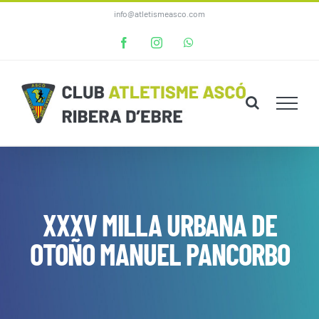
Skip
info@atletismeasco.com
to
Facebook
Instagram
WhatsApp
content
XXXV MILLA URBANA DE
OTOÑO MANUEL PANCORBO