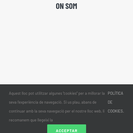
ON SOM
Aquest lloc pot utilitzar algunes “cookies” per a millorar la
POLÍTICA
seva l'experiència de navegació. Si us plau, abans de
DE
continuar amb la seva navegació per el nostre lloc web, li
COOKIES.
recomanem que llegeixi la
ACCEPTAR