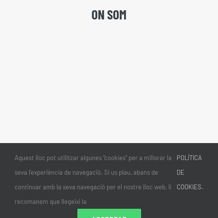
ON SOM
Aquest lloc pot utilitzar algunes “cookies” per a millorar la
POLÍTICA
seva l'experiència de navegació. Si us plau, abans de
DE
continuar amb la seva navegació per el nostre lloc web, li
COOKIES.
recomanem que llegeixi la