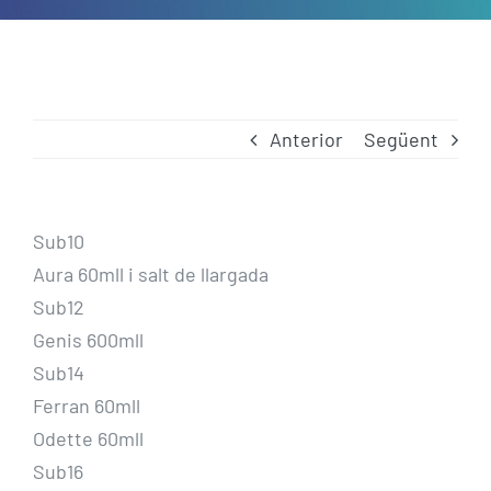
Anterior
Següent
Sub10
Aura 60mll i salt de llargada
Sub12
Genis 600mll
Sub14
Ferran 60mll
Odette 60mll
Sub16