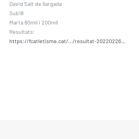
David Salt de llargada
Sub18
Marta 60mll i 200mll
Resultats:
https://fcatletis
me.cat/…/resultat-20220226…