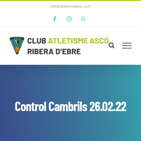
Skip
info@atletismeasco.com
to
Facebook
Instagram
WhatsApp
content
Control Cambrils 26.02.22